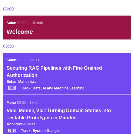
08:00
Salon
08:00 → 30 min
Welcome
08:30
Salon
08:30 - 12:00
Securing RAG Pipelines with Fine Grained
Authorization
Sohan Maheshwar
🇬🇧
Track: Data, AI and Machine Learning
Mono
08:30 - 17:00
Veni, Modeli, Vici: Turning Domain Stories into
Testable Prototypes in Minutes
Annegret Junker
🇬🇧
Track: System Design