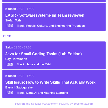
Kitchen
08:30 - 12:00
LASR - Softwaresysteme im Team reviewen
Stefan Toth
🇩🇪
Track: People, Culture, and Engineering Practices
13:30
Salon
13:30 - 17:00
Java for Small Coding Tasks (Lab Edition)
Cay Horstmann
🇬🇧
Track: Java and the JVM
Kitchen
13:30 - 17:00
Skill Issue: How to Write Skills That Actually Work
Baruch Sadogursky
🇬🇧
Track: Data, AI and Machine Learning
Session and Speaker Management
powered by
Sessionize.com