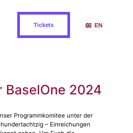
Tickets
EN
er BaselOne 2024
 Unser Programmkomitee unter der
eihundertachtzig – Einreichungen